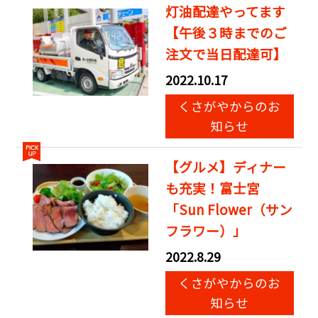
灯油配達やってます
【午後３時までのご
注文で当日配達可】
2022.10.17
くさがやからのお
知らせ
【グルメ】ディナー
も充実！富士宮
「Sun Flower（サン
フラワー）」
2022.8.29
くさがやからのお
知らせ